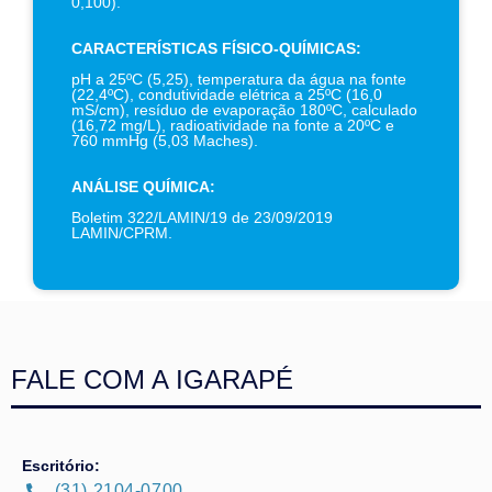
0,100).
CARACTERÍSTICAS FÍSICO-QUÍMICAS:
pH a 25ºC (5,25), temperatura da água na fonte
(22,4ºC), condutividade elétrica a 25ºC (16,0
mS/cm), resíduo de evaporação 180ºC, calculado
(16,72 mg/L), radioatividade na fonte a 20ºC e
760 mmHg (5,03 Maches).
ANÁLISE QUÍMICA:
Boletim 322/LAMIN/19 de 23/09/2019
LAMIN/CPRM.
FALE COM A IGARAPÉ
Escritório:
(31) 2104-0700