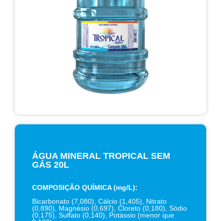
ÁGUA MINERAL TROPICAL SEM
GÁS 20L
COMPOSIÇÃO QUÍMICA (mg/L):
Bicarbonato (7,080), Cálcio (1,405), Nitrato
(0,890), Magnésio (0,697), Cloreto (0,180), Sódio
(0,175), Sulfato (0,140), Potássio (menor que