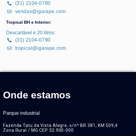
(31) 2104-0780
vendas@igarape.com
Tropical BH e Interior:
Descartável e 20 litros:
(31) 2104-0790
tropical@igarape.com
Onde estamos
Parque industrial
Fazenda Tatu da Vista Alegre, s/nº BR 381, KM 509,4
Zona Rural / MG CEP 32.900-000