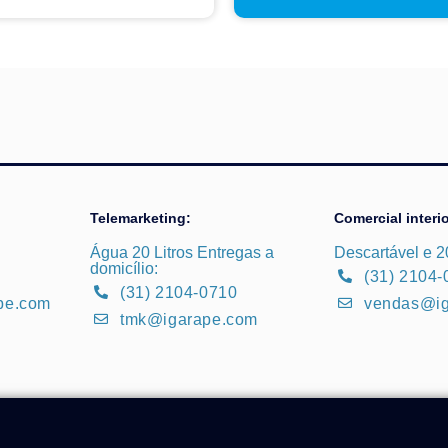
Telemarketing:
Comercial interio
Água 20 Litros Entregas a
Descartável e 20
domicílio:
(31) 2104-
(31) 2104-0710
pe.com
vendas@ig
tmk@igarape.com