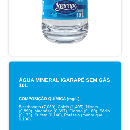
ÁGUA MINERAL IGARAPÉ SEM GÁS
10L
COMPOSIÇÃO QUÍMICA (mg/L):
Bicarbonato (7,080), Cálcio (1,405), Nitrato
(0,890), Magnésio (0,697), Cloreto (0,180), Sódio
(0,175), Sulfato (0,140), Potássio (menor que
0,100).