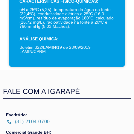
CARACTERÍSTICAS FÍSICO-QUÍMICAS:
pH a 25ºC (5,25), temperatura da água na fonte
(22,4ºC), condutividade elétrica a 25ºC (16,0
mS/cm), resíduo de evaporação 180ºC, calculado
(16,72 mg/L), radioatividade na fonte a 20ºC e
760 mmHg (5,03 Maches).
ANÁLISE QUÍMICA:
Boletim 322/LAMIN/19 de 23/09/2019
LAMIN/CPRM.
FALE COM A IGARAPÉ
Escritório:
(31) 2104-0700
Comercial Grande BH: